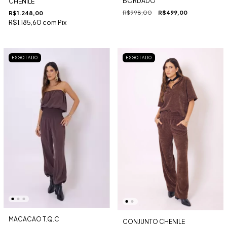
BORDADO
CHENILE
R$998,00
R$499,00
R$1.248,00
R$1.185,60
com
Pix
ESGOTADO
ESGOTADO
MACACAO T.Q.C
CONJUNTO CHENILE