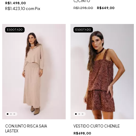
C/CINTO
R$1.498,00
R$1.298,00
R$649,00
R$1.423,10
com
Pix
ESGOTADO
ESGOTADO
CONJUNTO RISCA SAIA
VESTIDO CURTO CHENILE
LASTEX
R$698,00