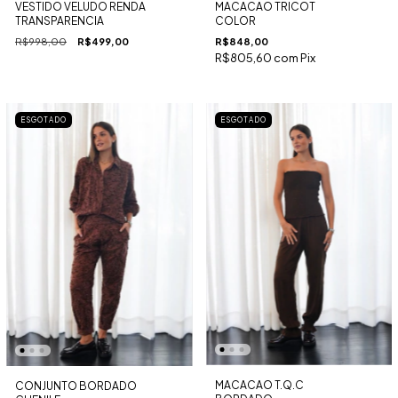
VESTIDO VELUDO RENDA
MACACAO TRICOT
TRANSPARENCIA
COLOR
R$998,00
R$499,00
R$848,00
R$805,60
com
Pix
ESGOTADO
ESGOTADO
MACACAO T.Q.C
CONJUNTO BORDADO