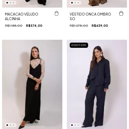
MACACAO VELUDO
VESTIDO ONCA OMBRO
ALCINHA
SO
R$1.148,00
R$574,00
R$1.278,00
R$639,00
ESGOTADO