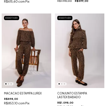
R$1.198,00
R$599,00
R$615,60
com
Pix
ESGOTADO
ESGOTADO
MACACAO ESTAMPA LUREX
CONJUNTO ESTAMPA
LASTEX BABADO
R$898,00
R$1.098,00
R$853,10
com
Pix