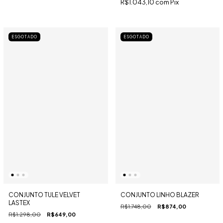
R$1.043,10
com
Pix
ESGOTADO
ESGOTADO
CONJUNTO TULE VELVET
CONJUNTO LINHO BLAZER
LASTEX
R$1.748,00
R$874,00
R$1.298,00
R$649,00