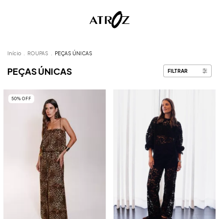
Início
.
ROUPAS
.
PEÇAS ÚNICAS
PEÇAS ÚNICAS
FILTRAR
50
%
OFF