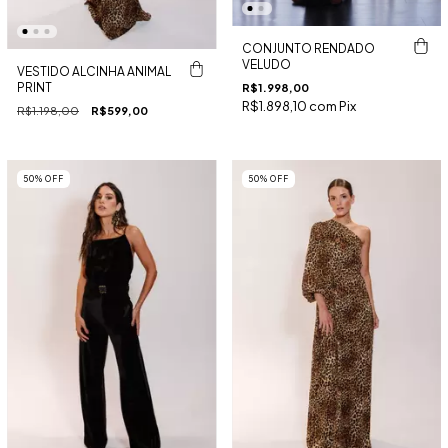
CONJUNTO RENDADO
VELUDO
VESTIDO ALCINHA ANIMAL
PRINT
R$1.998,00
R$1.898,10
com
Pix
R$1.198,00
R$599,00
50
%
OFF
50
%
OFF