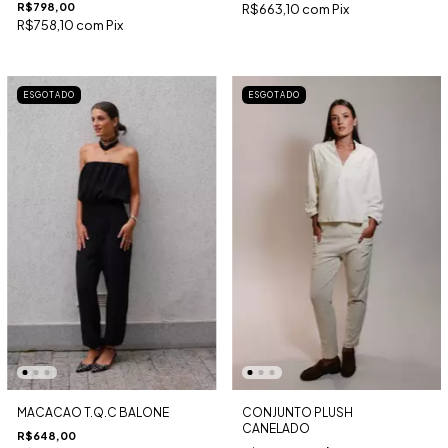
R$798,00
R$663,10
com
Pix
R$758,10
com
Pix
ESGOTADO
ESGOTADO
MACACAO T.Q.C BALONE
CONJUNTO PLUSH
CANELADO
R$648,00